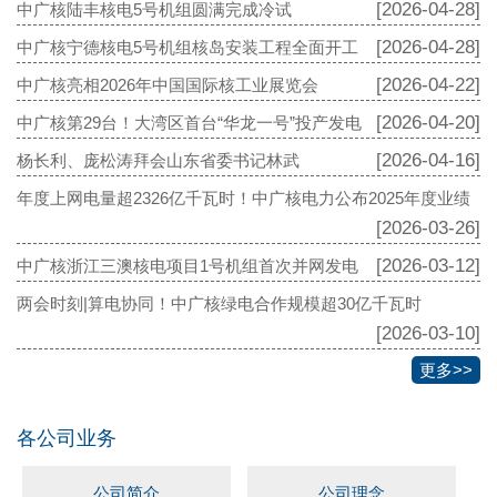
[2026-04-28]
中广核陆丰核电5号机组圆满完成冷试
[2026-04-28]
中广核宁德核电5号机组核岛安装工程全面开工
[2026-04-22]
中广核亮相2026年中国国际核工业展览会
[2026-04-20]
中广核第29台！大湾区首台“华龙一号”投产发电
[2026-04-16]
杨长利、庞松涛拜会山东省委书记林武
年度上网电量超2326亿千瓦时！中广核电力公布2025年度业绩
[2026-03-26]
[2026-03-12]
中广核浙江三澳核电项目1号机组首次并网发电
两会时刻|算电协同！中广核绿电合作规模超30亿千瓦时
[2026-03-10]
更多>>
各公司业务
公司简介
公司理念