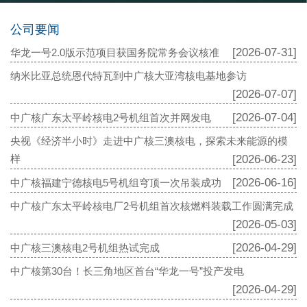
公司要闻
[2026-07-31]
华龙一号2.0版示范项目获国务院常务会议核准
纳米比亚总统恩代特瓦到中广核大亚湾核电基地参访
[2026-07-07]
[2026-07-04]
中广核广东太平岭核电2号机组首次并网发电
央视《经济半小时》走进中广核三澳核电，探索未来能源的模
样
[2026-06-23]
[2026-06-16]
中广核福建宁德核电5号机组穹顶一次吊装成功
中广核广东太平岭核电厂2号机组首次核燃料装载工作圆满完成
[2026-05-03]
[2026-04-29]
中广核三澳核电2号机组热试完成
中广核第30台！长三角地区首台“华龙一号”投产发电
[2026-04-29]