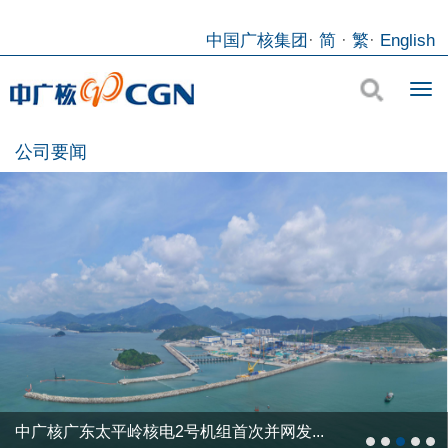
中国广核集团
·
简
·
繁
·
English
公司要闻
中广核广东太平岭核电2号机组首次并网发...