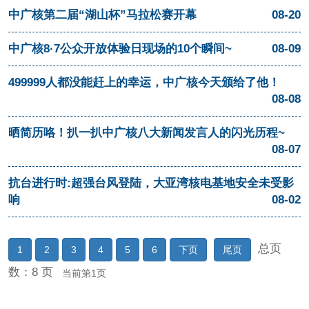
中广核第二届“湖山杯”马拉松赛开幕
08-20
中广核8·7公众开放体验日现场的10个瞬间~
08-09
499999人都没能赶上的幸运，中广核今天颁给了他！
08-08
晒简历咯！扒一扒中广核八大新闻发言人的闪光历程~
08-07
抗台进行时:超强台风登陆，大亚湾核电基地安全未受影
响
08-02
总页
1
2
3
4
5
6
下页
尾页
数：8 页
当前第1页