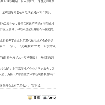
万级压水堆核电站工程应用阶段，这也是和睦系
核，还有国际知名公司组成的另外两个联队。
币的工程造价，按照我国政府承诺的节能减排
节省3亿元测算，和睦系统的应用将为我国核电
源局主持召开了自主创新三代核电技术合作协调
关于自主三代百万千瓦核电技术“华龙一号”技术融
尔B项目将采用华龙一号核电技术，并把防城港
端装备制造企业和高新技术企业共同走出去，助
头堡，为接下来以自主技术带动装备制造等产
国际舞台上有了新名片。”贺禹说。