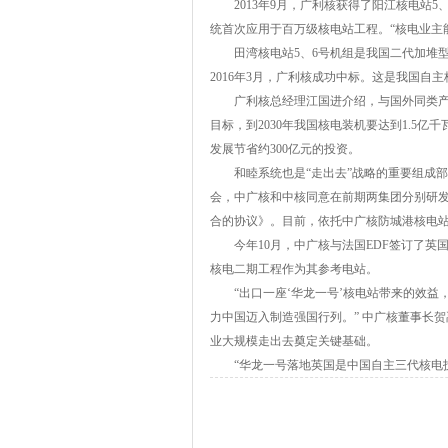
2013年9月，广利核获得了阳江核电站
统首次应用于百万级核电站工程。“核电业主
田湾核电站5、6号机组是我国二代加堆
2016年3月，广利核成功中标。这是我国
广利核总经理江国进介绍，与国外同类
目标，到2030年我国核电装机要达到1.5
发展节省约300亿元的投资。
和睦系统也是“走出去”战略的重要组成部
会，中广核和中核同意在前期两集团分别研发的A
合的协议》。目前，依托中广核防城港核电站3
今年10月，中广核与法国EDF签订了
核电二期工程作为其参考电站。
“出口一座‘华龙一号’核电站带来的效益
力中国迈入制造强国行列。” 中广核董事长
业大规模走出去奠定关键基础。
“华龙一号落地英国是中国自主三代核电