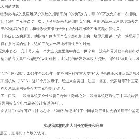
电大国的梦想。
和睦系统构成的反应堆保护系统的拒动率为10的负7次方，即1000万次允许有一次拒
到了50年才允许误动一次，误动的结果也是偏向安全的。和睦系统在应用到现场去
于8级地震的条件，和睦系统要带电经受住8级地震考验不出问题才算过关。
于非核级DCS的原因。他指着车间内国产安全级机柜上的一块显示屏说：“这一块显示
，但在参与者的心中，这却不失为一段纯粹而快乐的时光。
山区集中办公，几十号人在一个大会议室里集中办公一两个月，没有外界其他事务的打
。精力的高度集中和思想的及时碰撞，让我们的研发效率极大提升。”谈到那段时间，
CS产品“和睦系统”。2011年至2015年，依托国家科技重大专项“大型先进压水堆及高温
子能机构（IAEA）近10个月的审评。经过来自美国、法国、德国、俄罗斯等7个国
过程及系统应用等多个方面都得到了确认。
了一口气——和睦系统安全性经得住考验！除此之外，和睦系统还通过了中国核能行业协
获得民用核安全电气设备设计/制造许可证。
设备设计/制造许可证；除此之外，和睦系统还通过了中国核能行业协会的通用平台鉴定，
实现我国核电由大到强的蜕变和升华
术层面，更得到了市场的认可。