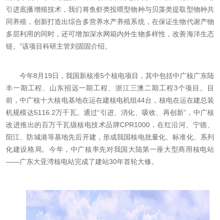
引进底播增殖技术，我们将鱼虾类投喂型物种与贝藻类提取型物种共
同养殖，创新打造出综合多营养水产养殖系统，在保证生物代谢产物
多层利用的同时，还可增加深水网箱内外生物多样性，改善海洋生态
链。”该项目科研主管刘固固介绍。
今年8月19日，我国新核准5个核电项目，其中包括中广核广东陆
丰一期工程、山东招远一期工程、浙江三澳二期工程3个项目。目
前，中广核十大核电基地在运在建核电机组44台，核电在运在建总装
机规模达5116.2万千瓦。通过“引进、消化、吸收、再创新”，中广核
改进推出的百万千瓦级核电技术品牌CPR1000，在红沿河、宁德、
阳江、防城港等基地先后开建，形成我国核电批量化、标准化、系列
化建设格局。今年，中广核率先对我国大陆第一座大型商用核电站
——广东大亚湾核电站完成了建站30年首轮大修。