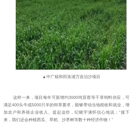
▲中广核和田洛浦万亩治沙项目
这样一来，项目每年可新增约3000吨苜蓿等干草饲料供应，可
满足400头牛或5000只羊的饲草要求，能够带动当地税收和就业，增
加农户和养殖企业收入。提起这些，纪晓宇满怀信心地说：“接下
来，我们还会种植西瓜、旱稻、沙枣树等数十种经济作物！”