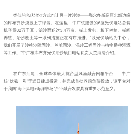
类似的光伏治沙方式也让另一片沙漠——鄂尔多斯高原北部边缘
的库布齐沙漠披上了绿装。在这里，中广核建设的6座光伏电站总装
机容量82万千瓦，治沙面积达3.4万亩。板上发电、板下种植、板间
养殖、治沙改土等一系列措施正在有序推进。“以光伏场站为中心，
我们开展了沙柳沙障固沙、芦苇固沙、混砂工程固沙与植物播种灌溉
等工作。”中广核库布齐光伏治沙项目电站负责人贾海清介绍。
在广东汕尾，全球单体最大抗台型风渔融合网箱平台——中广
核“伏羲一号”于近日建成投运，并完成首批养殖鱼苗投放，该平台对
于我国“海上风电+海洋牧场”产业融合发展具有重要示范意义。