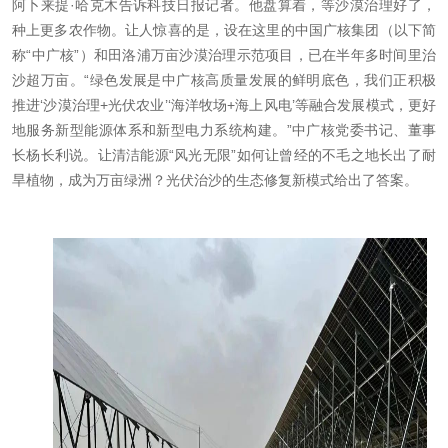
阿卜来提·哈克木告诉科技日报记者。他盘算着，等沙漠治理好了，
种上更多农作物。让人惊喜的是，设在这里的中国广核集团（以下简
称“中广核”）和田洛浦万亩沙漠治理示范项目，已在半年多时间里治
沙超万亩。“绿色发展是中广核高质量发展的鲜明底色，我们正积极
推进‘沙漠治理+光伏农业’‘海洋牧场+海上风电’等融合发展模式，更好
地服务新型能源体系和新型电力系统构建。”中广核党委书记、董事
长杨长利说。让清洁能源“风光无限”如何让曾经的不毛之地长出了耐
旱植物，成为万亩绿洲？光伏治沙的生态修复新模式给出了答案。