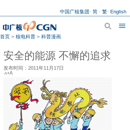
中国广核集团
·
简
·
繁
·
English
首页
>
核电科普
>
科普漫画
安全的能源 不懈的追求
发布时间：
2011年11月17日
+A
-A