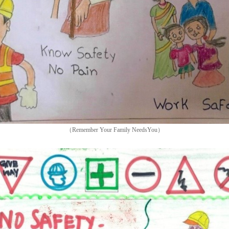
（Remember Your Family NeedsYou）