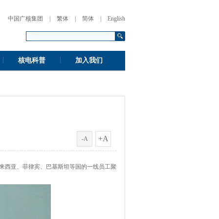
中国广核集团
|
繁体
|
简体
|
English
|
|
核电科普
加入我们
+A
-A
马来西亚、菲律宾、巴基斯坦等国的一线员工聚