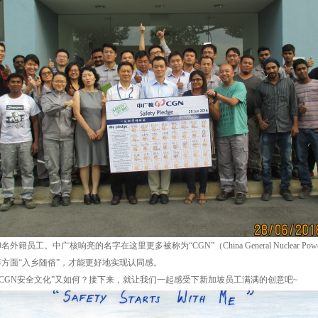
工。中广核响亮的名字在这里更多被称为“CGN”（China General Nuclear Power
方面“入乡随俗”，才能更好地实现认同感。
 “CGN安全文化”又如何？接下来，就让我们一起感受下新加坡员工满满的创意吧~